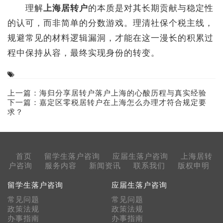
理解
上海居转户
的本质是对其长期贡献与稳定性
的认可，而非简单的分数游戏。理清社保个税主线，
规避常见的材料逻辑漏洞，才能在这一漫长的积累过
程中保持从容，最终实现身份的转变。
上一篇：
海归分享居转户落户上海的心酸历程与真实经验
下一篇：
嘉定区零税居转户在上海怎么办理才符合规定要
求？
首页
留学生落户咨询
应届生落户咨询
上海居转
户咨询
服务内容
新闻资讯
联系我们
版权申明
留学生落户咨询
应届生落户咨询
常见问题
常见问题
政策法规
政策法规
办事指南
办事指南