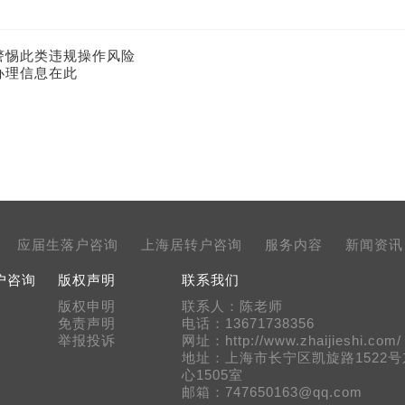
警惕此类违规操作风险
办理信息在此
应届生落户咨询
上海居转户咨询
服务内容
新闻资讯
户咨询
版权声明
联系我们
版权申明
联系人：陈老师
免责声明
电话：13671738356
举报投诉
网址：http://www.zhaijieshi.com/
地址：上海市长宁区凯旋路1522
心1505室
邮箱：747650163@qq.com