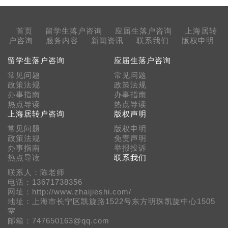
首页
留学生落户咨询
应届生落户咨询
上海居转
户咨询
服务内容
新闻资讯
联系我们
版权申明
留学生落户咨询
应届生落户咨询
常见问题
常见问题
政策法规
政策法规
办事指南
办事指南
热点导读
热点导读
上海居转户咨询
版权声明
常见问题
版权申明
政策法规
免责声明
办事指南
举报投诉
热点导读
联系我们
联系人：陈老师
电话：13671738356
网址：http://www.zhaijieshi.com/
地址：上海市长宁区凯旋路1522号东方明珠凯旋中心1505
室
邮箱：747650163@qq.com