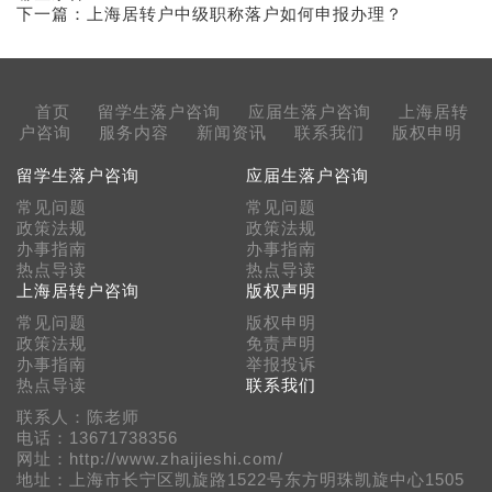
下一篇：
上海居转户中级职称落户如何申报办理？
首页
留学生落户咨询
应届生落户咨询
上海居转
户咨询
服务内容
新闻资讯
联系我们
版权申明
留学生落户咨询
应届生落户咨询
常见问题
常见问题
政策法规
政策法规
办事指南
办事指南
热点导读
热点导读
上海居转户咨询
版权声明
常见问题
版权申明
政策法规
免责声明
办事指南
举报投诉
热点导读
联系我们
联系人：陈老师
电话：13671738356
网址：http://www.zhaijieshi.com/
地址：上海市长宁区凯旋路1522号东方明珠凯旋中心1505