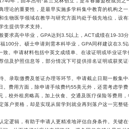
40年，由本杰明·富兰克林创立，是常春藤盟校成员之
典理论的重要性，是最早实施多学科集中教育的机构之一
和生物医学领域在教学与研究方面均处于领先地位，设有
学生提供学术支持。
中毕业，GPA达到3.5以上，ACT成绩在19-33分
或托福100分。硕士申请则需本科毕业，GPA同样建议在3.5
科一致。申请材料包括中英文成绩单、在读证明或毕业证学
荐信及护照信息等，部分情况下可提供排名证明或获奖证
、录取缴费及签证办理等环节。申请截止日期一般集中在
15日。费用方面，除申请手续费约55美元外，还需考虑学
5美元，校外租房略高，加上伙食、交通及医疗保险等费用
定落户资格，却是实现从留学到就业再到落户这一完整链
认定逻辑，有助于申请人更精准地评估自身条件。关键在