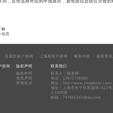
名区间，从而选择对应的申报路径，避免因信息错位导致的
了解
务信息
应届生落户咨询
上海居转户咨询
服务内容
新闻资讯
户咨询
版权声明
联系我们
版权申明
联系人：陈老师
免责声明
电话：13671738356
举报投诉
网址：http://www.zhaijieshi.com/
地址：上海市长宁区凯旋路1522
心1505室
邮箱：747650163@qq.com