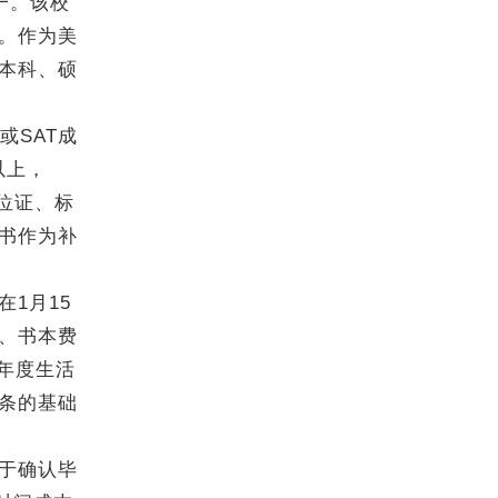
一。该校
。作为美
本科、硕
或SAT成
以上，
位证、标
书作为补
1月15
费、书本费
，年度生活
条的基础
于确认毕