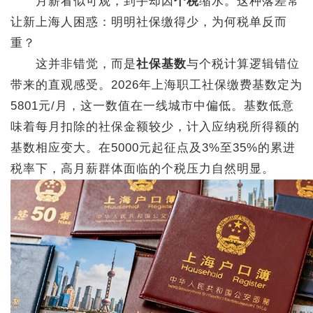
月薪看似可观，到手却因
个税
缩水。这种落差常
让新上海人困惑：明明社保缴得少，为何税单反而
重？
这并非错觉，而是
社保基数
与个税计算逻辑错位
带来的直观感受。2026年上海职工社保缴费基数定为
5801元/月，这一数值在一线城市中偏低。基数低意
味着每月扣除的社保金额较少，计入应纳税所得额的
基数相应变大。在5000元起征点及3%至35%的累进
税率下，高月薪群体面临的个税压力自然明显。