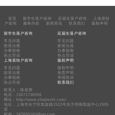
首页
留学生落户咨询
应届生落户咨询
上海居转
户咨询
服务内容
新闻资讯
联系我们
版权申明
留学生落户咨询
应届生落户咨询
常见问题
常见问题
政策法规
政策法规
办事指南
办事指南
热点导读
热点导读
上海居转户咨询
版权声明
常见问题
版权申明
政策法规
免责声明
办事指南
举报投诉
热点导读
联系我们
联系人：陈老师
电话：13671738356
网址：http://www.zhaijieshi.com/
地址：上海市长宁区凯旋路1522号东方明珠凯旋中心1505
室
邮箱：747650163@qq.com