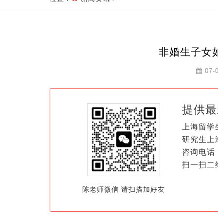
非婚生子女
07-
提供最
上海留学
研究生上
咨询电话：
扫一扫二
陈老师微信 请扫描加好友