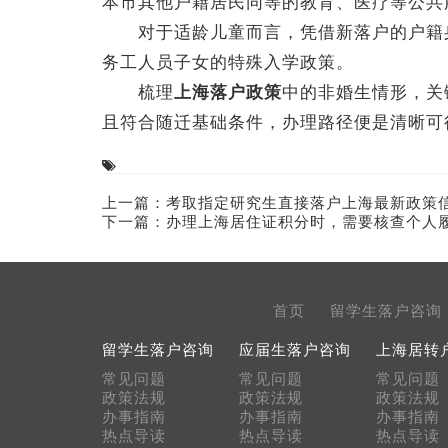
本市其他户籍居民同等的教育、医疗等公共
对于适龄儿童而言，凭借新落户的户籍身
务工人员子女的特殊入学政策。
梳理
上海落户政策
中的非婚生情形，关
且符合随迁基础条件，办理路径便是清晰可
上一篇：
考取指定研究生直接落户上海最新政策
下一篇：
办理上海居住证积分时，需要核查个人
首页
留学生落户咨询
留学生落户咨询
应届生落户咨询
上海居转
常见问题
常见问题
常见问题
政策法规
政策法规
政策法规
办事指南
办事指南
办事指南
热点导读
热点导读
热点导读