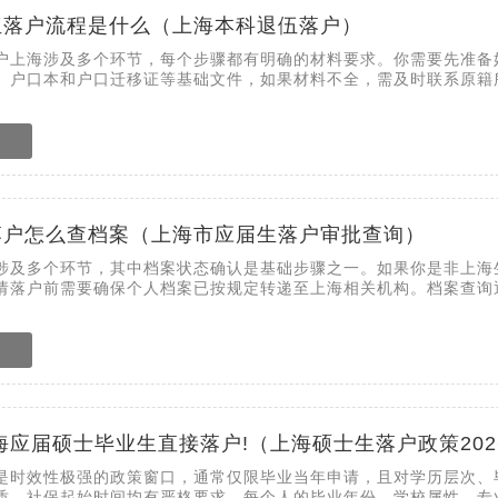
伍落户流程是什么（上海本科退伍落户）
户上海涉及多个环节，每个步骤都有明确的材料要求。你需要先准备
、户口本和户口迁移证等基础文件，如果材料不全，需及时联系原籍
落户怎么查档案（上海市应届生落户审批查询）
涉及多个环节，其中档案状态确认是基础步骤之一。如果你是非上海
请落户前需要确保个人档案已按规定转递至上海相关机构。档案查询
海应届硕士毕业生直接落户!（上海硕士生落户政策202
是时效性极强的政策窗口，通常仅限毕业当年申请，且对学历层次、
质、社保起始时间均有严格要求。每个人的毕业年份、学校属性、专