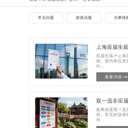
常见问题
政策法规
办事指
上海应届生
应届生落户上海
校、签约单位资
向...
查看详情
双一流非应
如果你是双一流
径。常见的选项
对...