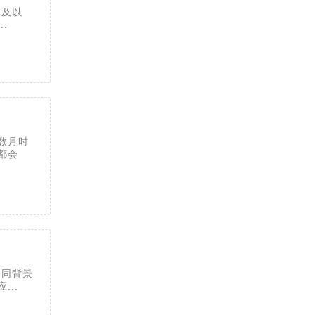
元及以
.
数月时
都会
不同背景
..