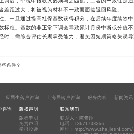
上调后，个税申报收入必须与之匹配，二者的一致性是通
者差距过大，将被视为材料不一致而面临退回风险。
。一旦通过提高社保基数获得积分，在后续年度续签中
数标准。基数的非正常下调会导致累计月份中断或分值不
径时，需综合评估长期承受能力，避免因短期策略失误导
哪些条件？
应届生落户咨询
上海居转户咨询
服务内容
新闻资讯
户咨询
版权声明
联系我们
版权申明
联系人：陈老师
免责声明
电话：13671738356
举报投诉
网址：http://www.zhaijieshi.com/