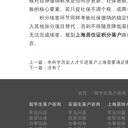
核对自身缴纳标准是否同步更新。社保基数
验的核心要素。若只提社保不调个税，或两
积分续签环节同样考验社保缴纳的稳定性
入其他加分项目替代，否则不得随意降低基
无法完成续签。规划
上海居住证积分落户
路
弃。
上一篇：
本科学历走人才引进落户上海需要满足
下一篇：没有了
首页
留学生落户咨询
留学生落户咨询
应届生落户咨询
上海居转
常见问题
常见问题
常见问题
政策法规
政策法规
政策法规
办事指南
办事指南
办事指南