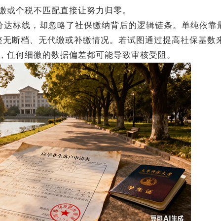
或个税不匹配直接让努力归零。
0分达标线，却忽略了社保缴纳背后的逻辑链条。单纯依靠
整无断档、无代缴或补缴情况。若试图通过提高社保基数
，任何细微的数据偏差都可能导致审核受阻。