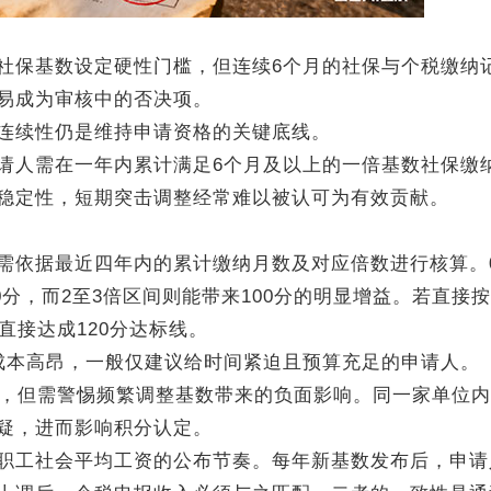
保基数设定硬性门槛，但连续6个月的社保与个税缴纳
易成为审核中的否决项。
续性仍是维持申请资格的关键底线。
人需在一年内累计满足6个月及以上的一倍基数社保缴
稳定性，短期突击调整经常难以被认可为有效贡献。
据最近四年内的累计缴纳月数及对应倍数进行核算。0.
0分，而2至3倍区间则能带来100分的明显增益。若直接按
直接达成120分达标线。
本高昂，一般仅建议给时间紧迫且预算充足的申请人。
，但需警惕频繁调整基数带来的负面影响。同一家单位内
疑，进而影响积分认定。
工社会平均工资的公布节奏。每年新基数发布后，申请