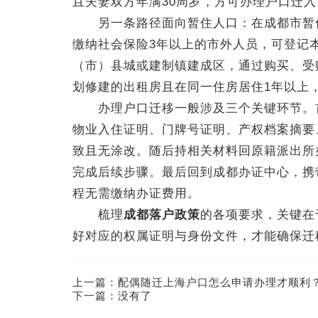
且夫妻双方年满30周岁，方可办理户口迁入
另一条路径面向暂住人口：在成都市暂住
缴纳社会保险3年以上的市外人员，可登记
（市）县城或建制镇建成区，通过购买、受
划修建的出租房且在同一住房居住1年以上
办理户口迁移一般涉及三个关键环节。首
物业入住证明、门牌号证明、产权档案摘要
致且无涂改。随后持相关材料回原籍派出所
完成后续步骤。最后回到成都办证中心，携
程无需缴纳办证费用。
梳理
成都落户政策
的各项要求，关键在
好对应的权属证明与身份文件，才能确保迁
上一篇：
配偶随迁上海户口怎么申请办理才顺利
下一篇：没有了