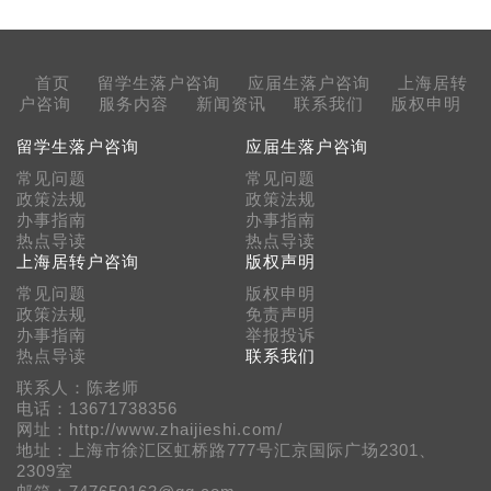
首页
留学生落户咨询
应届生落户咨询
上海居转
户咨询
服务内容
新闻资讯
联系我们
版权申明
留学生落户咨询
应届生落户咨询
常见问题
常见问题
政策法规
政策法规
办事指南
办事指南
热点导读
热点导读
上海居转户咨询
版权声明
常见问题
版权申明
政策法规
免责声明
办事指南
举报投诉
热点导读
联系我们
联系人：陈老师
电话：13671738356
网址：http://www.zhaijieshi.com/
地址：上海市徐汇区虹桥路777号汇京国际广场2301、
2309室