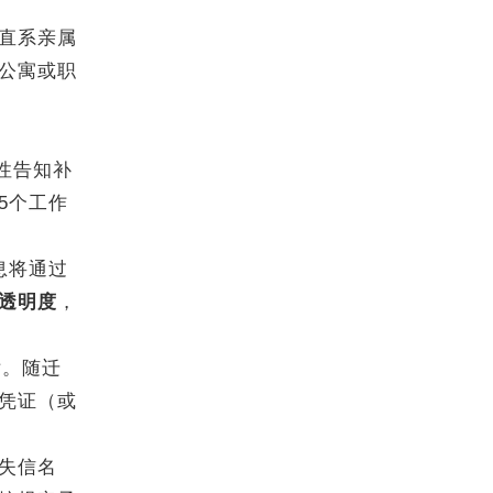
直系亲属
公寓或职
性告知补
5个工作
息将通过
透明度
，
女。随迁
凭证（或
失信名