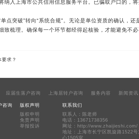
将纳入上海市公共信用信息服务平台。已骗取户口的，将
“单点突破”转向“系统合规”。无论是单位资质的确认，还
细致梳理。确保每一个环节都经得起核验，才能避免不必
体要求？
应届生落户咨询
上海居转户咨询
服务内容
新闻资讯
户咨询
版权声明
联系我们
版权申明
联系人：陈老师
免责声明
电话：13671738356
举报投诉
网址：http://www.zhaijieshi.com/
地址：上海市长宁区凯旋路1522
心1505室