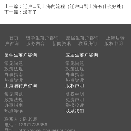
上一篇：
迁户口到上海的流程（迁户口到上海有什么好处）
下一篇：没有了
首页
留学生落户咨询
应届生落户咨询
上海居转
户咨询
服务内容
新闻资讯
联系我们
版权申明
留学生落户咨询
应届生落户咨询
常见问题
常见问题
政策法规
政策法规
办事指南
办事指南
热点导读
热点导读
上海居转户咨询
版权声明
常见问题
版权申明
政策法规
免责声明
办事指南
举报投诉
热点导读
联系我们
联系人：陈老师
电话：13671738356
网址：http://www.zhaijieshi.com/