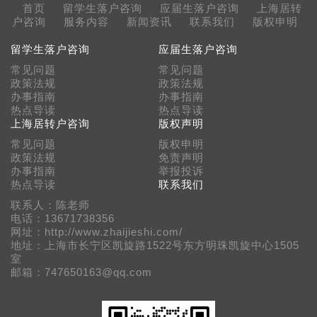
首页
留学生落户咨询
应届生落户咨询
上海居转
户咨询
服务内容
新闻资讯
联系我们
版权申明
留学生落户咨询
应届生落户咨询
常见问题
常见问题
政策法规
政策法规
办事指南
办事指南
热点导读
热点导读
上海居转户咨询
版权声明
常见问题
版权申明
政策法规
免责声明
办事指南
举报投诉
热点导读
联系我们
联系人：陈老师
电话：13671738356
网址：http://www.zhaijieshi.com/
地址：上海市长宁区凯旋路1522号东方明珠凯旋中心1505
室
邮箱：747650163@qq.com