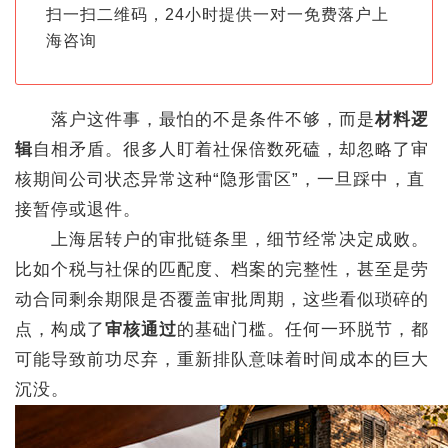
扫一扫二维码，24小时提供一对一免费落户上
海咨询
落户这件事，最怕的不是条件不够，而是
材料逻
辑
自相矛盾。很多人盯着社保倍数死磕，却忽略了审
核期间公司状态异常这种“隐形雷区”，一旦踩中，直
接暂停或退件。
上海居转户的审批链条里，细节经常决定成败。
比如个税与社保的匹配度、档案的完整性，甚至是劳
动合同剩余期限是否覆盖审批周期，这些看似琐碎的
点，构成了
审核通过
的基础门槛。任何一环脱节，都
可能导致前功尽弃，重新排队意味着时间成本的巨大
沉没。