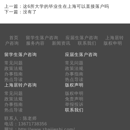
上一篇：
这6所大学的毕业生在上海可以直接落户吗
下一篇：没有了
首页
留学生落户咨询
应届生落户咨询
上海居转
户咨询
服务内容
新闻资讯
联系我们
版权申明
留学生落户咨询
应届生落户咨询
常见问题
常见问题
政策法规
政策法规
办事指南
办事指南
热点导读
热点导读
上海居转户咨询
版权声明
常见问题
版权申明
政策法规
免责声明
办事指南
举报投诉
热点导读
联系我们
联系人：陈老师
电话：13671738356
网址：http://www.zhaijieshi.com/