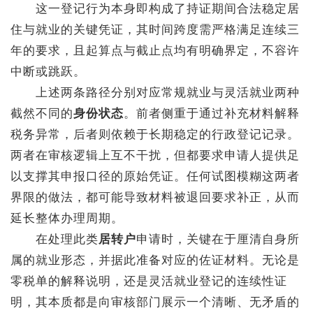
这一登记行为本身即构成了持证期间合法稳定居
住与就业的关键凭证，其时间跨度需严格满足连续三
年的要求，且起算点与截止点均有明确界定，不容许
中断或跳跃。
上述两条路径分别对应常规就业与灵活就业两种
截然不同的
身份状态
。前者侧重于通过补充材料解释
税务异常，后者则依赖于长期稳定的行政登记记录。
两者在审核逻辑上互不干扰，但都要求申请人提供足
以支撑其申报口径的原始凭证。任何试图模糊这两者
界限的做法，都可能导致材料被退回要求补正，从而
延长整体办理周期。
在处理此类
居转户
申请时，关键在于厘清自身所
属的就业形态，并据此准备对应的佐证材料。无论是
零税单的解释说明，还是灵活就业登记的连续性证
明，其本质都是向审核部门展示一个清晰、无矛盾的